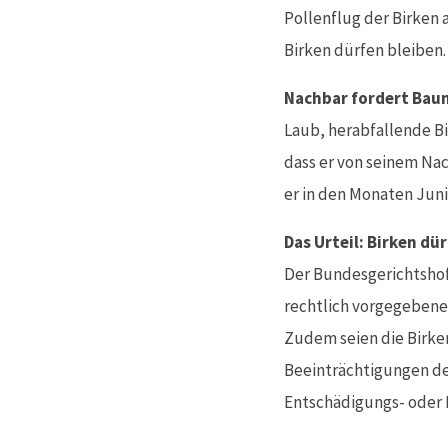
Pollenflug der Birken 
Birken dürfen bleiben.
Nachbar fordert Bau
Laub, herabfallende Bi
dass er von seinem Nac
er in den Monaten Jun
Das Urteil: Birken dü
Der Bundesgerichtshof 
rechtlich vorgegeben
Zudem seien die Birke
Beeinträchtigungen des
Entschädigungs- oder 