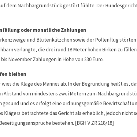
auf dem Nachbargrundstück gestört fühlte. Der Bundesgerichts
mfällung oder monatliche Zahlungen
rkenzweige und Blütenkätzchen sowie der Pollenflug störten 
hbarn verlangte, die drei rund 18 Meter hohen Birken zu fällen.
i bis November Zahlungen in Höhe von 230 Euro.
rfen bleiben
wies die Klage des Mannes ab. In der Begründung heißt es, d
en Abstand von mindestens zwei Metern zum Nachbargrundstü
n gesund und es erfolgt eine ordnungsgemäße Bewirtschaftun
 Klägers betrachtete das Gericht als erheblich, jedoch nicht s
Beseitigungsansprüche bestehen. [BGH V ZR 218/18]