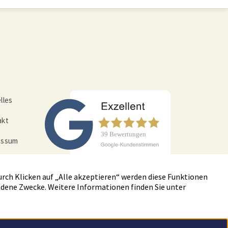
lles
akt
essum
nschut