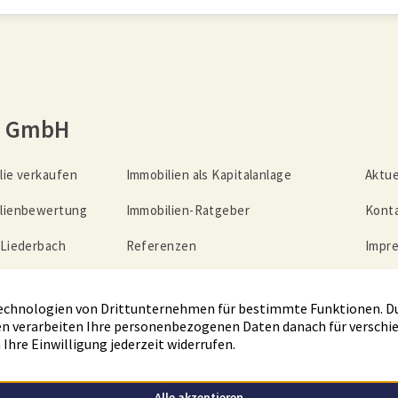
n GmbH
lie verkaufen
Immobilien als Kapitalanlage
Aktue
lienbewertung
Immobilien-Ratgeber
Kont
 Liederbach
Referenzen
Impr
lienrente
Unternehmen
Date
z
ber