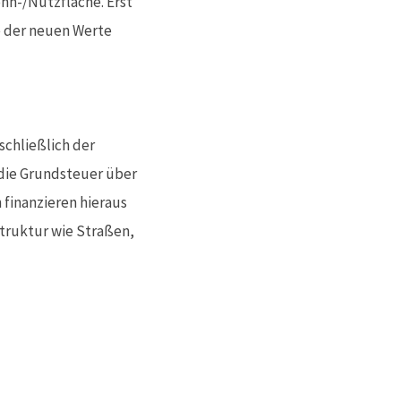
hn-/Nutzfläche. Erst
e der neuen Werte
chließlich der
 die Grundsteuer über
finanzieren hieraus
struktur wie Straßen,