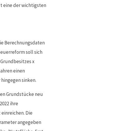
 eine der wichtigsten
 Die Berechnungsdaten
euerreform soll sich
s Grundbesitzes x
Jahren einen
 hingegen sinken.
nen Grundstücke neu
2022 ihre
einreichen. Die
Parameter angegeben