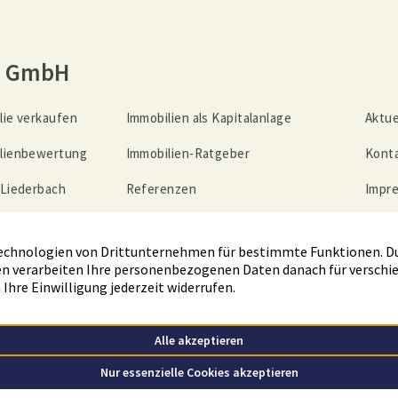
n GmbH
lie verkaufen
Immobilien als Kapitalanlage
Aktue
lienbewertung
Immobilien-Ratgeber
Kont
 Liederbach
Referenzen
Impr
lienrente
Unternehmen
Date
z
ber