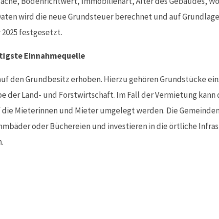
äche, Bodenrichtwert, Immobilienart, Alter des Gebäudes, Wo
aten wird die neue Grundsteuer berechnet und auf Grundlag
 2025 festgesetzt.
htigste Einnahmequelle
auf den Grundbesitz erhoben. Hierzu gehören Grundstücke eins
e der Land- und Forstwirtschaft. Im Fall der Vermietung kann
f die Mieterinnen und Mieter umgelegt werden. Die Gemeinden 
mbäder oder Büchereien und investieren in die örtliche Infra
.