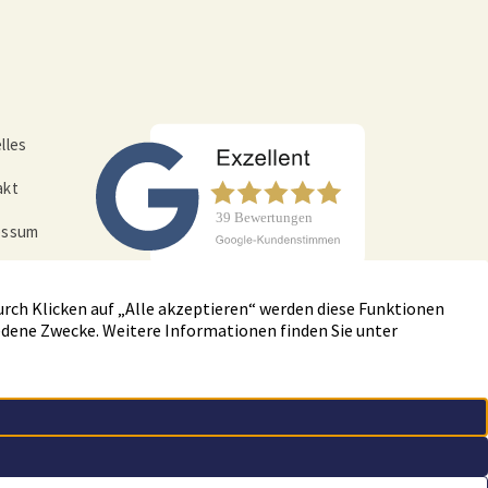
lles
akt
essum
nschut