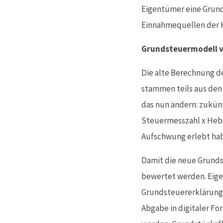
Eigentümer eine Grund
Einnahmequellen der
Grundsteuermodell v
Die alte Berechnung d
stammen teils aus den 
das nun ändern: zukünf
Steuermesszahl x Hebes
Aufschwung erlebt hab
Damit die neue Grunds
bewertet werden. Eigen
Grundsteuererklärung 
Abgabe in digitaler F