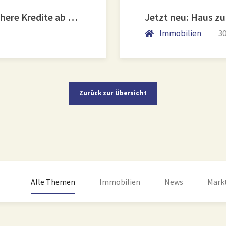
KfW-Förderung „Jung kauft Alt“: Höhere Kredite ab August 2026
Jetzt neu: Haus z
Immobilien
30
Zurück zur Übersicht
Alle Themen
Immobilien
News
Mark