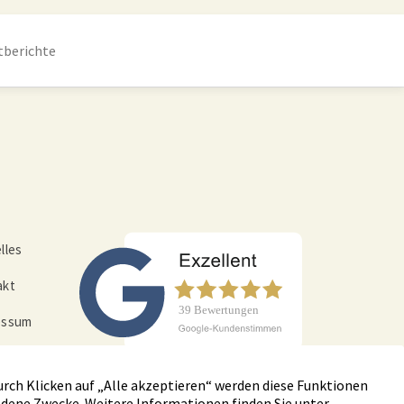
tberichte
lles
akt
essum
nschut