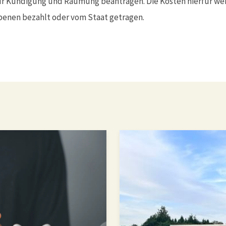
ür Kündigung und Räumung beantragen. Die Kosten hierfür w
enen bezahlt oder vom Staat getragen.