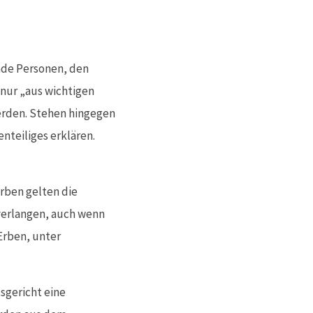
nde Personen, den
nur „aus wichtigen
erden. Stehen hingegen
enteiliges erklären.
Erben gelten die
 verlangen, auch wenn
Erben, unter
sgericht eine