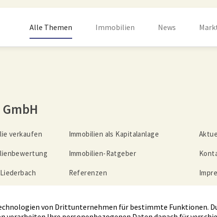
Alle Themen
Immobilien
News
Mark
n GmbH
lie verkaufen
Immobilien als Kapitalanlage
Aktue
lienbewertung
Immobilien-Ratgeber
Kont
 Liederbach
Referenzen
Impr
lienrente
Unternehmen
Date
z