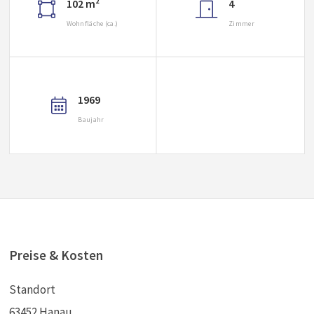
102 m²
4
Wohnfläche (ca.)
Zimmer
1969
Baujahr
Preise & Kosten
Standort
63452 Hanau