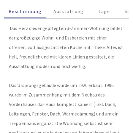
Beschreibung
Ausstattung
Lage
Son
 Das Herz dieser gepflegten 3-Zimmer-Wohnung bildet 
der großzügige Wohn- und Essbereich mit einer 
offenen, voll ausgestatteten Küche mit Theke. Alles ist 
hell, freundlich und mit klaren Linien gestaltet, die 
Ausstattung modern und hochwertig. 

Das Ursprungsgebäude wurde um 1920 erbaut. 1996 
wurde im Zusammenhang mit dem Neubau des 
Vorderhauses das Haus komplett saniert (inkl. Dach, 
Leitungen, Fenster, Dach, Wärmedämung) und um ein 
Treppenhaus ergänzt. Die Wohnung selbst ist sehr 
gepflegt und wurde in den letzen Jahren liebevoll mit 