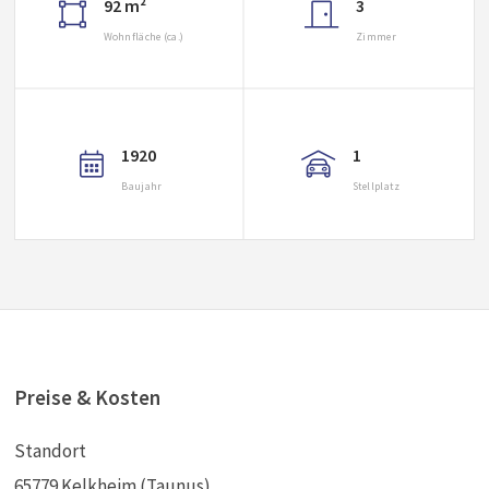
92 m²
3
Wohnfläche (ca.)
Zimmer
1920
1
Baujahr
Stellplatz
Preise & Kosten
Standort
65779 Kelkheim (Taunus)