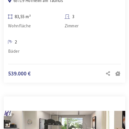
65719 Hofheim am Taunus
83,55 m²
3
Wohnfläche
Zimmer
2
Bäder
539.000 €