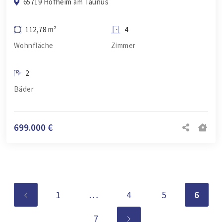
65719 Hofheim am Taunus
112,78 m²
4
Wohnfläche
Zimmer
2
Bäder
699.000 €
1
…
4
5
6
7