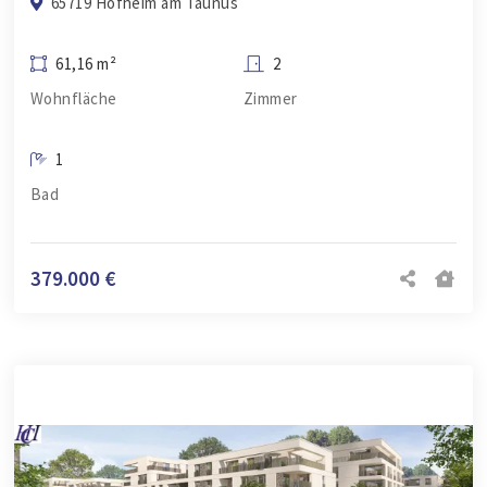
65719 Hofheim am Taunus
61,16 m²
2
Wohnfläche
Zimmer
1
Bad
379.000 €